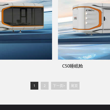
C50睡眠舱
1
2
下一页>
尾页